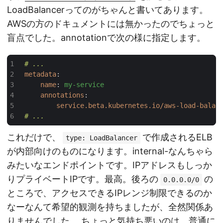
LoadBalancerってのがちゃんと書いてあります。
AWSの方のドキュメントには無かったのでちょっと
盲点でした。annotationで次の様に指定します。
# ...
metadata
:
name
:
my-service
annotations
:
service.beta.kubernetes.io/aws-load-balan
# ...
これだけで、
で作成されるELB
type: LoadBalancer
が内部向けのものになります。internal-なんちゃら
みたいなエンドポイントです。IPアドレスもしっか
りプライベートIPです。最高。後ろの
の
0.0.0.0/0
ところで、アクセスできるIPレンジ制限できるのか
なーなんて希望的観測を持ちましたが、全然関係あ
りませんでした。 ちょっと気持ち悪いのは、普通に