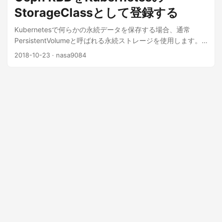
Kubernetes用のPersistent VolumeはGlusterFSを使用してい
StorageClassとして登録する
ました。最初はこれで問題なかったのですが、一部のアプリ
ケーション(具体的にはRedmine)を動かしていく上で、非常に
Kubernetesで何らかの永続データを保存する場合、通常
速度が遅い、ということが問題となりました。 調査の上、ど
PersistentVolumeと呼ばれる永続ストレージを使用します。
うやら遅い原因がGlusterFSであり、Cephに置き換えること
Persistent VolumeはNFSなどのネットワークストレージを直
2018-10-23
· nasa9084
である程度速度を改善することができそうだ、という見込み
接指定することもできますが、ボリュームを手動で用意する
が立ったため、前述の記事を投稿してから約二ヶ月後に
必要があり、非常に面倒です。 そのため、ブロックストレー
GlusterFSをCeph RBDへと置き換えました 。 その後、NTT-
ジサービスをバックエンドとしてdynamic provisioningと呼
X Store でSSDが安かったため、12台ほどSSDを購入、すべて
ばれる、自動でボリュームを作成する機能も用意されていま
の物理ボリュームをHDDからSSDに置き換え、RAID1+0で再
す。 dynamic provisioningを使用する場合、バックエンドの
構成しました。 同時に、以前はローカルボリュームを直接使
provisionerをStorageClassと呼ばれるリソースに登録してお
用していたOpenNebulaのストレージ部も分散構成にするべ
きます。クラウドでKubernetesを使用している場合はAWS
く、物理マシン上に直接Cephを構成、これをOpenNebulaと
EBSなどを使用するでしょう。 オンプレミスや自宅で
Kubernetesでシェアする形にしました。 これでうまくいった
Kubernetesを使用している場合、GlusterFSやCeph RBDを使
か？と思ったのですが、どっこい、どうやらDL360G6のRAID
用することができます。今回はCephを使用して
カードとSSDの相性(しかもファームウェア単位)が悪いらし
PersistentVolumeを作成するまでの流れを説明しましょう。
く、一週間〜一ヶ月程度で、故障もないのにRAIDから抜けて
下準備 今回はOpenNebula上にCentOS 7のVM(2GB
しまう、という問題が発生しました。 on Kubernetes on
RAM/1Core CPU)を3台用意し、構築を行いました。バージョ
OpenNebulaで稼働していた本ブログの運用にも影響が出た
ンはmimicです。/dev/vdbにCeph用のディスクがあるとしま
ため、一旦本ブログを(今は亡き)CloudGarage へと退避、
す。 それぞれ、Chronyで時刻同期の設定、firewalld無効化、
SSDの交換をNTT-X Storeへと申請しました。 その後無事