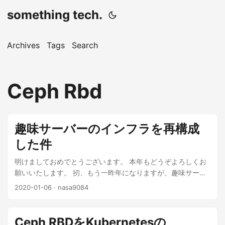
something tech.
Archives
Tags
Search
Ceph Rbd
趣味サーバーのインフラを再構成
した件
明けましておめでとうございます。 本年もどうぞよろしくお
願いいたします。 扨、もう一昨年になりますが、趣味サーバ
ーのインフラをKubernetesで整えた件 という記事を投稿しま
2020-01-06
· nasa9084
した。 その後紆余曲折ございまして、これらを再構成しまし
たので、改めて記録に残しておこうと思います。 紆余曲折 ま
ずは紆余曲折とは？という話から始めましょう。 当時、
Ceph RBDをKubernetesの