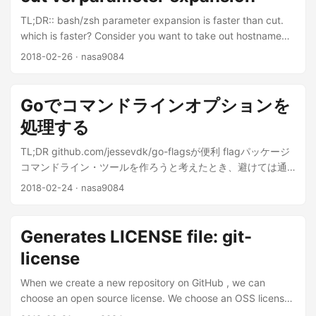
他、git configでエイリアスを指定して、サブコマンドとして
登録することも可能です。 同様にして、git ignoreで
TL;DR:: bash/zsh parameter expansion is faster than cut.
`.gitignoreファイルを簡単に取得できるようにしてみましょ
which is faster? Consider you want to take out hostname
う。 おそらく現代では多くの人が.gitignoreの生成やテンプレ
from URL or IP with port like some.mysql.server:3306 or
2018-02-26
· nasa9084
ート化をして、あるいはテンプレート化されたものを利用し
192.168.1.10:3306 using bash/zsh. There are some way to
ているのではないでしょうか。GitHubのWUI上でリポジトリ
do this. The first way is using cut command: 1 2 $
を作成するときにも生成することができますし、そのさい使
TARGET="192.168.1.10:3306" $ echo ${TARGET} | cut -d
Goでコマンドラインオプションを
用される.gitignoreファイルとしてgithub/gitignore が提供さ
":" -f 1 Now printed 192.168.1.10 on your screen. The
処理する
れています。 今回紹介するのはgitignore.io というサービスで
second way is using “shell parameter expansion”, which is
す。 gitignore.ioはその名の通り、.gitignoreファイルを生成
functions of bash/zsh built-in. You can use shell parameter
TL;DR github.com/jessevdk/go-flagsが便利 flagパッケージ
するサービスです。 基本的な使い方は非常に簡単で、ブラウ
expansion like below: ...
コマンドライン・ツールを作ろうと考えたとき、避けては通
ザでアクセスして、テキストボックスに必要な言語、OS、エ
れないのがコマンドラインオプションを如何に処理するか、
2018-02-24
· nasa9084
ディタやIDEなどを指定していくだけです。指定が終わったら
ということです。 Go言語では、標準パッケージにflagという
Createボタンを押すことで、選択した対象用の.gitignoreテン
パッケージが存在し、これを用いることでコマンドラインオ
プレートを全て含んだ.gitignoreファイルが作成されます。こ
プションをパースすることが出来ます。 しかし、flagパッケ
Generates LICENSE file: git-
れを保存すれば良いですね。 しかし、その他の作業をコマン
ージでは、ロングオプションとショートオプションを一度に
ドラインから行なっていると、いちいちブラウザでアクセス
license
定義することが出来ず、また、ロングオプションであろうと
して、マウスで操作して・・・というのが非常に面倒に感じ
ショートオプションであろうと-XXXという、ハイフンが一つ
When we create a new repository on GitHub , we can
ます。 大丈夫です！gitignore.ioではもちろんAPIを提供して
つく形式のオプションとなります。 これはあまり一般的では
choose an open source license. We choose an OSS license,
います(というか、WUIで生成された.gitignoreのURLがそのま
なく1、便利とも言いにくいでしょう。 そこで便利なのが、
then, LICENSE file is put into the new repository. Now, I’m
まAPIのURL)。 次のように実行してみます。 1 $ curl