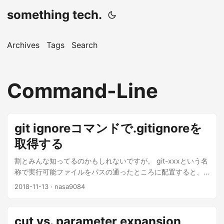
something tech.
Archives
Tags
Search
Command-Line
git ignoreコマンドで.gitignoreを
取得する
割とみんな知ってるのかもしれないですが。 git-xxxという名
称で実行可能ファイルをパスの通ったところに配置すると、
git xxxというgitのサブコマンドの形で実行することができる
2018-11-13
· nasa9084
ようになります。これを利用したのが拙作git-license で、git
license [option] license_name > LICENSEの形で実行すると
LICENSEファイルを簡単に作成することができます。 その
cut vs. parameter expansion