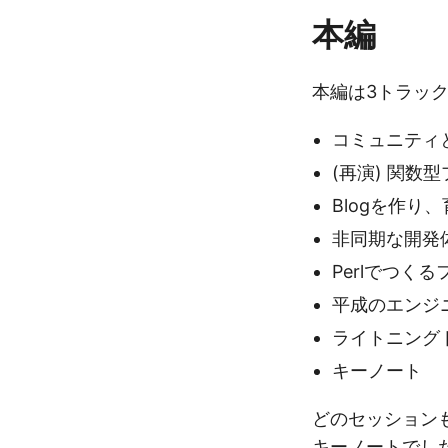
本編
本編は3トラッ
コミュニティ
(再演) 関
Blogを作り、育
非同期な開発
Perlでつくる
平成のエンジ
ライトニング
キーノート
どのセッション
キーノートでし