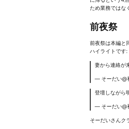
ため業務ではな
前夜祭
前夜祭は本編と
ハイライトです:
妻から連絡が
— そーだい@初代
登壇しながら
— そーだい@初代
そーだいさんク