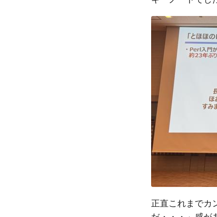
正直これまでカ
だ・・・」感が